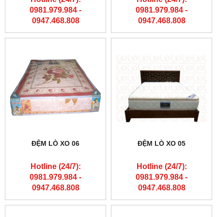
0981.979.984 -
0981.979.984 -
0947.468.808
0947.468.808
ĐỆM LÒ XO 06
ĐỆM LÒ XO 05
Hotline (24/7):
Hotline (24/7):
0981.979.984 -
0981.979.984 -
0947.468.808
0947.468.808