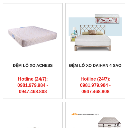
ĐỆM LÒ XO ACNESS
ĐỆM LÒ XO DAIHAN 4 SAO
Hotline (24/7):
Hotline (24/7):
0981.979.984 -
0981.979.984 -
0947.468.808
0947.468.808