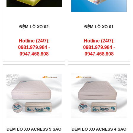
ĐỆM LÒ XO 02
ĐỆM LÒ XO 01
Hotline (24/7):
Hotline (24/7):
0981.979.984 -
0981.979.984 -
0947.468.808
0947.468.808
ĐỆM LÒ XO ACNESS 5 SAO
ĐỆM LÒ XO ACNESS 4 SAO