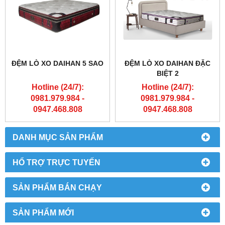
ĐỆM LÒ XO DAIHAN 5 SAO
ĐỆM LÒ XO DAIHAN ĐẶC
BIỆT 2
Hotline (24/7):
Hotline (24/7):
0981.979.984 -
0981.979.984 -
0947.468.808
0947.468.808
DANH MỤC SẢN PHẨM
HỔ TRỢ TRỰC TUYẾN
SẢN PHẨM BÁN CHẠY
SẢN PHẨM MỚI