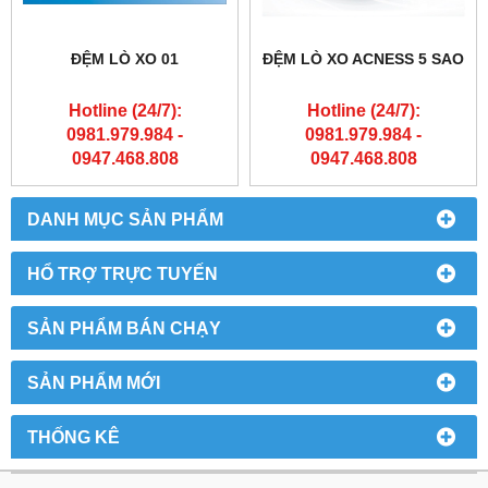
ĐỆM LÒ XO 01
ĐỆM LÒ XO ACNESS 5 SAO
Hotline (24/7):
Hotline (24/7):
0981.979.984 -
0981.979.984 -
0947.468.808
0947.468.808
DANH MỤC SẢN PHẨM
HỔ TRỢ TRỰC TUYẾN
SẢN PHẨM BÁN CHẠY
SẢN PHẨM MỚI
THỐNG KÊ