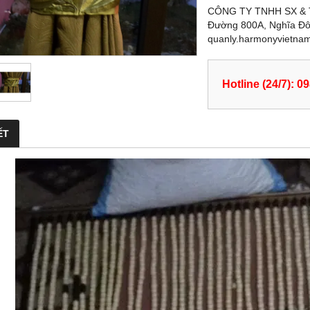
CÔNG TY TNHH SX & T
Đường 800A, Nghĩa Đô, 
quanly.harmonyvietna
Hotline (24/7): 0
ẾT