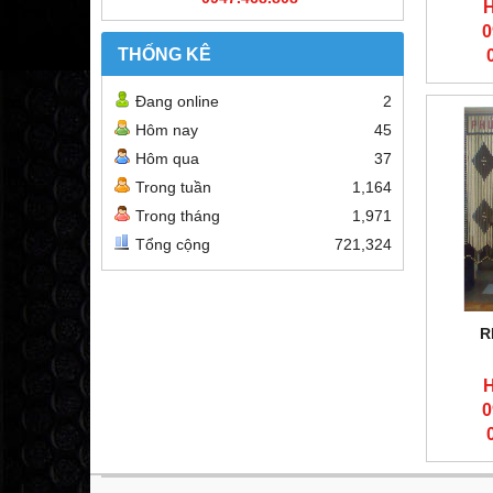
H
0
THỐNG KÊ
Đang online
2
Hôm nay
45
Hôm qua
37
Trong tuần
1,164
Trong tháng
1,971
Tổng cộng
721,324
R
H
0