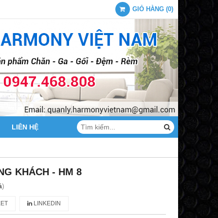
GIỎ HÀNG
(
0
)
LIÊN HỆ
G KHÁCH - HM 8
á
)
ET
LINKEDIN