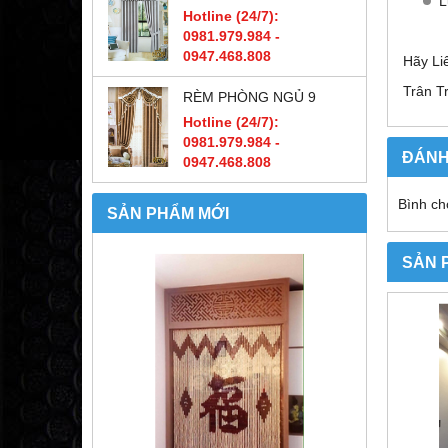
L
Hotline (24/7):
0981.979.984 -
0947.468.808
Hãy Li
Trân T
RÈM PHÒNG NGỦ 9
Hotline (24/7):
0981.979.984 -
ĐÁNH
0947.468.808
Bình ch
SẢN PHẨM MỚI
SẢN 