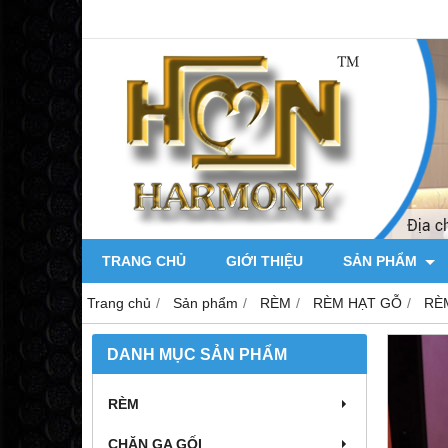
TRANG CHỦ
GIỚI THIỆU
SẢN PHẨM
Trang chủ
Sản phẩm
RÈM
RÈM HẠT GỖ
RÈ
DANH MỤC SẢN PHẨM
RÈM
CHĂN GA GỐI