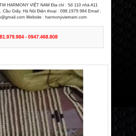
M HARMONY VIỆT NAM Địa chỉ : Số 110 nhà A11
Cầu Giấy, Hà Nội Điện thoại : 098.1979.984 Email :
m@gmail.com Website : harmonyvietnam.com
981.979.984 - 0947.468.808