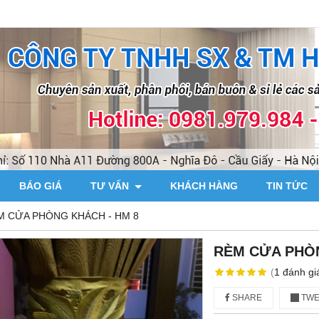
BÁO GIÁ
TƯ VẤN
KHÁCH HÀNG
TIN TỨC
M CỬA PHÒNG KHÁCH - HM 8
RÈM CỬA PHÒN
(
1
đánh gi
SHARE
TWE