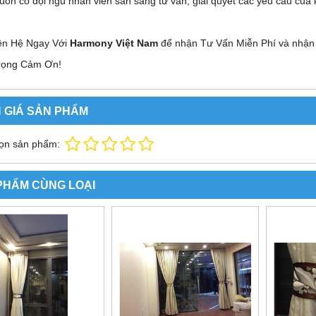
uôn có đội ngũ nhân viên sẵn sàng tư vấn, giải quyết các yêu cầu của
ên Hệ Ngay Với
Harmony Việt Nam
để nhận Tư Vấn Miễn Phí và nhận
rọng Cảm Ơn!
 GIÁ SẢN PHẨM
ọn sản phẩm:
PHẨM CÙNG LOẠI