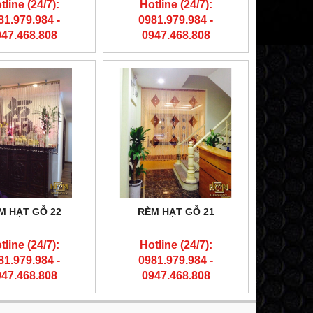
tline (24/7):
Hotline (24/7):
81.979.984 -
0981.979.984 -
947.468.808
0947.468.808
M HẠT GỖ 22
RÈM HẠT GỖ 21
tline (24/7):
Hotline (24/7):
81.979.984 -
0981.979.984 -
947.468.808
0947.468.808