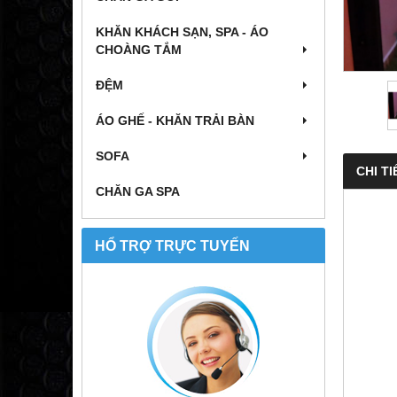
KHĂN KHÁCH SẠN, SPA - ÁO
CHOÀNG TẮM
ĐỆM
ÁO GHẾ - KHĂN TRẢI BÀN
SOFA
CHI TI
CHĂN GA SPA
HỔ TRỢ TRỰC TUYẾN