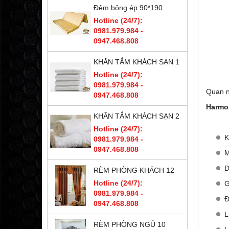
Đệm bông ép 90*190
Hotline (24/7):
0981.979.984 -
0947.468.808
KHĂN TẮM KHÁCH SẠN 1
Hotline (24/7):
0981.979.984 -
Quan n
0947.468.808
Harmon
KHĂN TẮM KHÁCH SẠN 2
Hotline (24/7):
K
0981.979.984 -
0947.468.808
M
Đ
RÈM PHÒNG KHÁCH 12
Hotline (24/7):
G
0981.979.984 -
Đ
0947.468.808
L
RÈM PHÒNG NGỦ 10