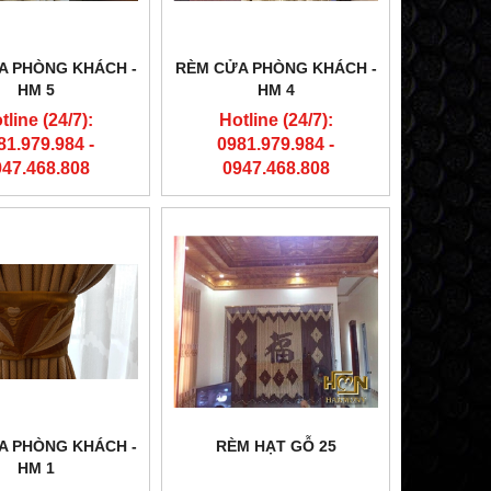
A PHÒNG KHÁCH -
RÈM CỬA PHÒNG KHÁCH -
HM 5
HM 4
tline (24/7):
Hotline (24/7):
81.979.984 -
0981.979.984 -
947.468.808
0947.468.808
A PHÒNG KHÁCH -
RÈM HẠT GỖ 25
HM 1