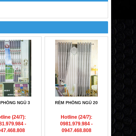
 PHÒNG NGỦ 3
RÈM PHÒNG NGỦ 20
tline (24/7):
Hotline (24/7):
81.979.984 -
0981.979.984 -
947.468.808
0947.468.808