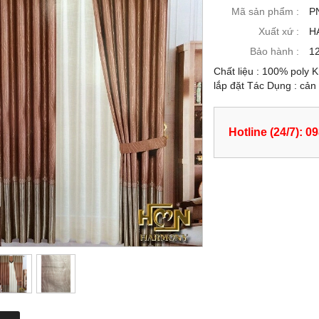
Mã sản phẩm :
PN
Xuất xứ :
H
Bảo hành :
12
Chất liệu : 100% poly 
lắp đặt Tác Dụng : cản
Hotline (24/7): 0