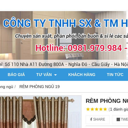
BÁO GIÁ
TƯ VẤN
KHÁCH HÀNG
TIN TỨC
ng ngủ
RÈM PHÒNG NGỦ 19
RÈM PHÒNG N
(
1
đánh gi
SHARE
TWE