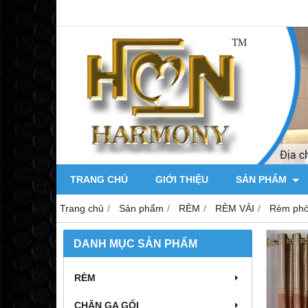
TRANG CHỦ
GIỚI THIỆU
SẢN PHẨM
Trang chủ
Sản phẩm
RÈM
RÈM VẢI
Rèm phò
DANH MỤC SẢN PHẨM
RÈM
CHĂN GA GỐI