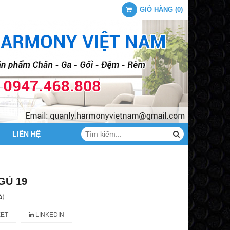
GIỎ HÀNG
(
0
)
LIÊN HỆ
GỦ 19
á
)
ET
LINKEDIN