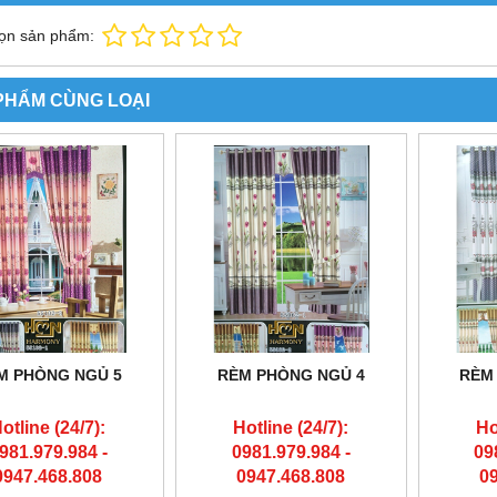
ọn sản phẩm:
PHẨM CÙNG LOẠI
M PHÒNG NGỦ 5
RÈM PHÒNG NGỦ 4
RÈM
otline (24/7):
Hotline (24/7):
Ho
981.979.984 -
0981.979.984 -
09
0947.468.808
0947.468.808
0