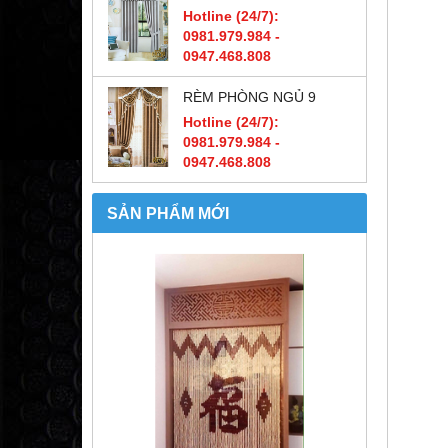
Hotline (24/7):
0981.979.984 -
0947.468.808
RÈM PHÒNG NGỦ 9
Hotline (24/7):
0981.979.984 -
0947.468.808
SẢN PHẨM MỚI