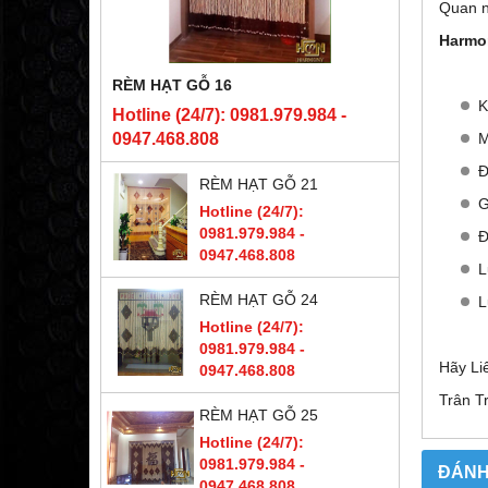
Quan n
Harmon
RÈM HẠT GỖ 16
K
Hotline (24/7): 0981.979.984 -
0947.468.808
M
Đ
RÈM HẠT GỖ 21
G
Hotline (24/7):
0981.979.984 -
Đ
0947.468.808
L
RÈM HẠT GỖ 24
L
Hotline (24/7):
0981.979.984 -
Hãy Li
0947.468.808
Trân T
RÈM HẠT GỖ 25
Hotline (24/7):
0981.979.984 -
ĐÁNH
0947.468.808