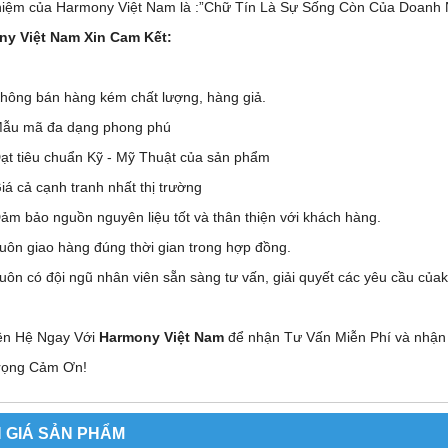
iệm của Harmony Việt Nam là :”Chữ Tín Là Sự Sống Còn Của Doanh 
y Việt Nam Xin Cam Kết:
hông bán hàng kém chất lượng, hàng giả.
ẫu mã đa dạng phong phú
ạt tiêu chuẩn Kỹ - Mỹ Thuật của sản phẩm
iá cả cạnh tranh nhất thị trường
ảm bảo nguồn nguyên liệu tốt và thân thiện với khách hàng.
uôn giao hàng đúng thời gian trong hợp đồng.
uôn có đội ngũ nhân viên sẵn sàng tư vấn, giải quyết các yêu cầu của
ên Hệ Ngay Với
Harmony Việt Nam
để nhận Tư Vấn Miễn Phí và nhận
rọng Cảm Ơn!
 GIÁ SẢN PHẨM