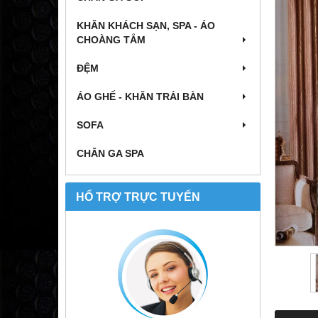
KHĂN KHÁCH SẠN, SPA - ÁO
CHOÀNG TẮM
ĐỆM
ÁO GHẾ - KHĂN TRẢI BÀN
SOFA
CHĂN GA SPA
HỔ TRỢ TRỰC TUYẾN