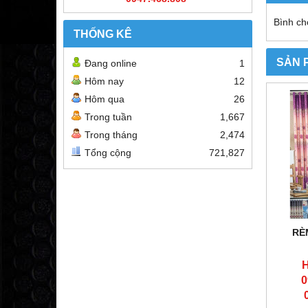
Bình ch
THỐNG KÊ
SẢN 
Đang online
1
Hôm nay
12
Hôm qua
26
Trong tuần
1,667
Trong tháng
2,474
Tổng cộng
721,827
RÈ
H
0