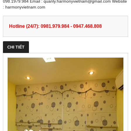
098.1979.984 Email : quanly.harmonyvietnam@gmail.com Website
: harmonyvietnam.com
Hotline (24/7): 0981.979.984 - 0947.468.808
CHI TIẾT