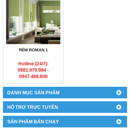
RÈM ROMAN 1
Hotline (24/7):
0981.979.984 -
0947.468.808
DANH MỤC SẢN PHẨM
HỔ TRỢ TRỰC TUYẾN
SẢN PHẨM BÁN CHẠY