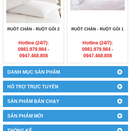
RUÔT CHĂN - RUỘT GỐI 2
RUÔT CHĂN - RUỘT GỐI 1
Hotline (24/7):
Hotline (24/7):
0981.979.984 -
0981.979.984 -
0947.468.808
0947.468.808
DANH MỤC SẢN PHẨM
HỔ TRỢ TRỰC TUYẾN
SẢN PHẨM BÁN CHẠY
SẢN PHẨM MỚI
THỐNG KÊ