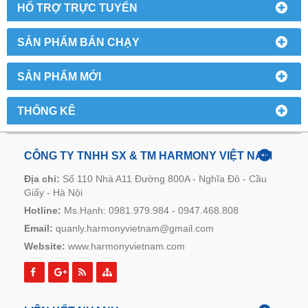
HỔ TRỢ TRỰC TUYẾN
SẢN PHẨM BÁN CHẠY
SẢN PHẨM MỚI
THỐNG KÊ
CÔNG TY TNHH SX & TM HARMONY VIỆT NAM
Địa chỉ:
Số 110 Nhà A11 Đường 800A - Nghĩa Đô - Cầu
Giấy - Hà Nội
Hotline:
Ms.Hạnh: 0981.979.984 - 0947.468.808
Email:
quanly.harmonyvietnam@gmail.com
Website:
www.harmonyvietnam.com