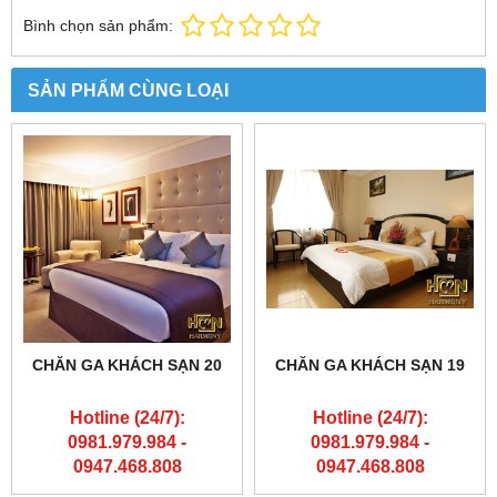
Bình chọn sản phẩm:
SẢN PHẨM CÙNG LOẠI
CHĂN GA KHÁCH SẠN 20
CHĂN GA KHÁCH SẠN 19
Hotline (24/7):
Hotline (24/7):
0981.979.984 -
0981.979.984 -
0947.468.808
0947.468.808