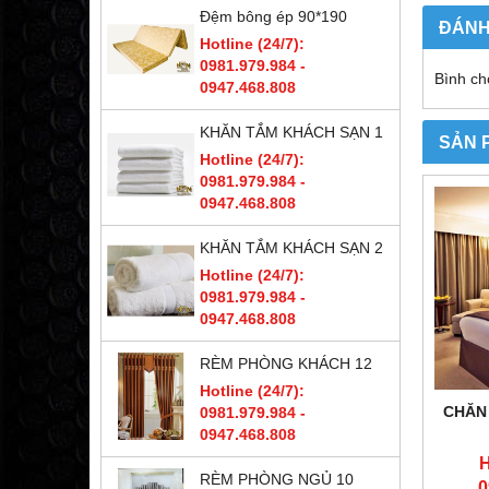
Đệm bông ép 90*190
ĐÁNH
Hotline (24/7):
0981.979.984 -
Bình ch
0947.468.808
KHĂN TẮM KHÁCH SẠN 1
SẢN 
Hotline (24/7):
0981.979.984 -
0947.468.808
KHĂN TẮM KHÁCH SẠN 2
Hotline (24/7):
0981.979.984 -
0947.468.808
RÈM PHÒNG KHÁCH 12
Hotline (24/7):
CHĂN
0981.979.984 -
0947.468.808
H
RÈM PHÒNG NGỦ 10
0