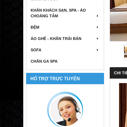
KHĂN KHÁCH SẠN, SPA - ÁO
CHOÀNG TẮM
ĐỆM
ÁO GHẾ - KHĂN TRẢI BÀN
SOFA
CHĂN GA SPA
CHI TI
HỔ TRỢ TRỰC TUYẾN