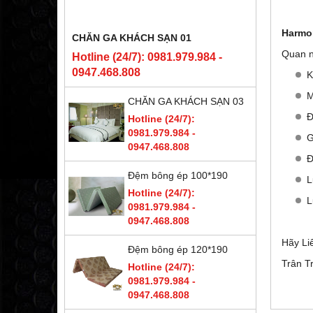
Harmo
CHĂN GA KHÁCH SẠN 01
Quan n
Hotline (24/7): 0981.979.984 -
0947.468.808
K
M
CHĂN GA KHÁCH SẠN 03
Đ
Hotline (24/7):
0981.979.984 -
G
0947.468.808
Đ
Đệm bông ép 100*190
L
Hotline (24/7):
L
0981.979.984 -
0947.468.808
Hãy Li
Đệm bông ép 120*190
Trân T
Hotline (24/7):
0981.979.984 -
0947.468.808