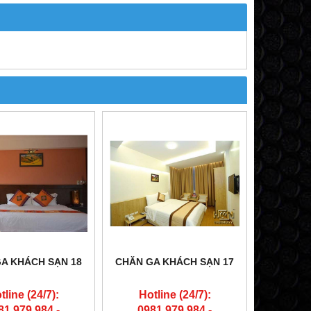
A KHÁCH SẠN 18
CHĂN GA KHÁCH SẠN 17
tline (24/7):
Hotline (24/7):
81.979.984 -
0981.979.984 -