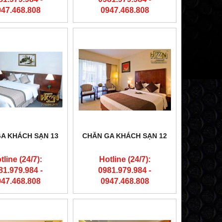
947.468.808
0947.468.808
A KHÁCH SẠN 13
CHĂN GA KHÁCH SẠN 12
tline (24/7):
Hotline (24/7):
81.979.984 -
0981.979.984 -
947.468.808
0947.468.808