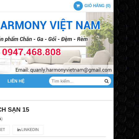
GIỎ HÀNG
(
0
)
LIÊN HỆ
H SẠN 15
á
)
ET
LINKEDIN