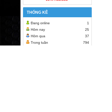
THỐNG KÊ
Đang online
1
Hôm nay
25
Hôm qua
37
Trong tuần
794
Trong tháng
1,601
Tổng cộng
720,954
CÔNG TY TNHH SX & TM HARMONY VIỆT N
Địa chỉ:
Số 110 Nhà A11 Đường 800A - Nghĩa Đô - Cầu
Hotline:
Ms.Hạnh: 0981.979.984 - 0947.468.808
Email:
quanly.harmonyvietnam@gmail.com
Website:
www.harmonyvietnam.com