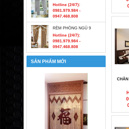
Hotline (24/7):
0981.979.984 -
0947.468.808
RÈM PHÒNG NGỦ 9
Hotline (24/7):
0981.979.984 -
0947.468.808
SẢN PHẨM MỚI
CHĂN
H
0