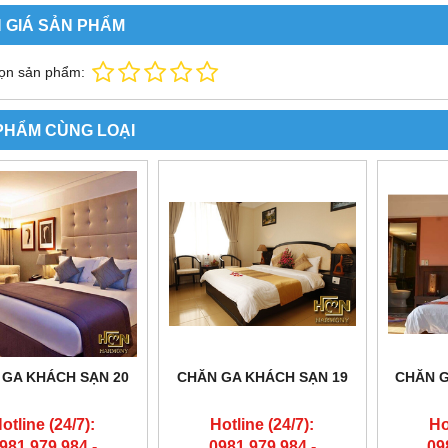
 GIÁ SẢN PHẨM
ọn sản phẩm:
PHẨM CÙNG LOẠI
 GA KHÁCH SẠN 20
CHĂN GA KHÁCH SẠN 19
CHĂN G
otline (24/7):
Hotline (24/7):
Ho
981.979.984 -
0981.979.984 -
09