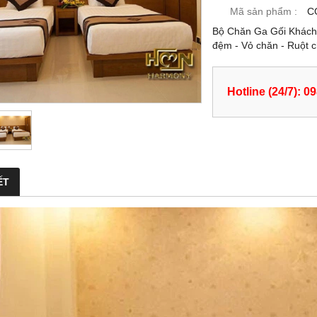
Mã sản phẩm :
C
Bộ Chăn Ga Gối Khách 
đệm - Vỏ chăn - Ruột ch
Hotline (24/7): 0
ẾT