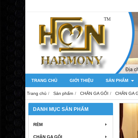
TRANG CHỦ
GIỚI THIỆU
SẢN PHẨM
Trang chủ
Sản phẩm
CHĂN GA GỐI
CHĂN GA 
DANH MỤC SẢN PHẨM
RÈM
CHĂN GA GỐI