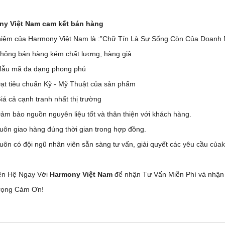
ny Việt Nam cam kết bán hàng
iệm của Harmony Việt Nam là :”Chữ Tín Là Sự Sống Còn Của Doanh N
hông bán hàng kém chất lượng, hàng giả.
ẫu mã đa dạng phong phú
ạt tiêu chuẩn Kỹ - Mỹ Thuật của sản phẩm
iá cả cạnh tranh nhất thị trường
ảm bảo nguồn nguyên liệu tốt và thân thiện với khách hàng.
uôn giao hàng đúng thời gian trong hợp đồng.
uôn có đội ngũ nhân viên sẵn sàng tư vấn, giải quyết các yêu cầu của
ên Hệ Ngay Với
Harmony Việt Nam
để nhận Tư Vấn Miễn Phí và nhận
rọng Cảm Ơn!