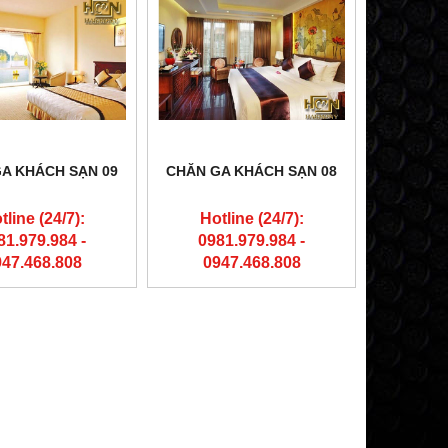
A KHÁCH SẠN 09
CHĂN GA KHÁCH SẠN 08
tline (24/7):
Hotline (24/7):
81.979.984 -
0981.979.984 -
947.468.808
0947.468.808