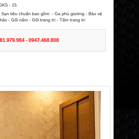
GKS - 15
Sạn tiêu chuẩn bao gồm: - Ga phủ giường - Bảo vệ
ăn - Gối nằm - Gối trang trí - Tấm trang trí
981.979.984 - 0947.468.808